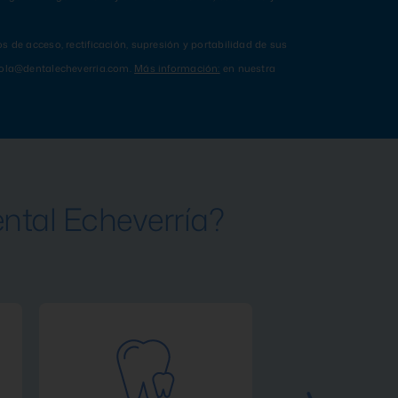
s de acceso, rectificación, supresión y portabilidad de sus
 hola@dentalecheverria.com.
Más información:
en nuestra
ntal Echeverría?