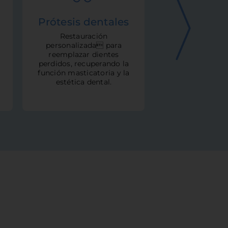
Prótesis dentales
Estética 
Restauración
Mejora la apar
personalizada para
tu sonrisa m
reemplazar dientes
tratamiento
perdidos, recuperando la
carillas den
función masticatoria y la
blanqueamient
estética dental.
y otros proced
estético