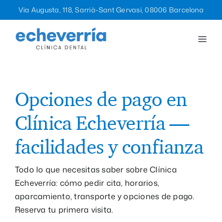
Saltar
Via Augusta, 118, Sarrià-Sant Gervasi, 08006 Barcelona
al
contenido
Togg
Navi
Tratamientos
La clínica
Opciones de pago en
Clínica Echeverría —
Equipo
facilidades y confianza
Blog
Todo lo que necesitas saber sobre Clínica
Echeverría: cómo pedir cita, horarios,
Contacto
aparcamiento, transporte y opciones de pago.
Reserva tu primera visita.
932 12 47 96