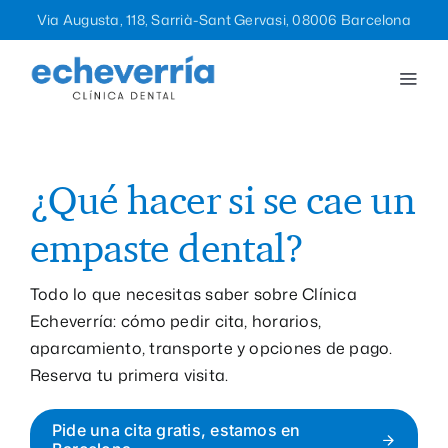
Saltar
Via Augusta, 118, Sarrià-Sant Gervasi, 08006 Barcelona
al
contenido
Togg
Navi
Tratamientos
La clínica
¿Qué hacer si se cae un
empaste dental?
Equipo
Todo lo que necesitas saber sobre Clínica
Blog
Echeverría: cómo pedir cita, horarios,
aparcamiento, transporte y opciones de pago.
Reserva tu primera visita.
Contacto
Pide una cita gratis, estamos en
932 12 47 96