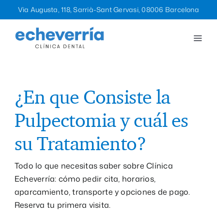
Saltar
Via Augusta, 118, Sarrià-Sant Gervasi, 08006 Barcelona
al
contenido
Togg
Navi
Tratamientos
La clínica
¿En que Consiste la
Pulpectomia y cuál es
Equipo
su Tratamiento?
Blog
Todo lo que necesitas saber sobre Clínica
Echeverría: cómo pedir cita, horarios,
Contacto
aparcamiento, transporte y opciones de pago.
Reserva tu primera visita.
932 12 47 96