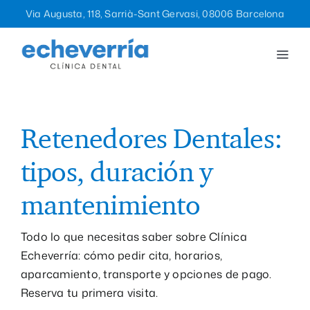
Saltar
Via Augusta, 118, Sarrià-Sant Gervasi, 08006 Barcelona
al
contenido
Togg
Navi
Tratamientos
La clínica
Retenedores Dentales:
tipos, duración y
Equipo
mantenimiento
Blog
Todo lo que necesitas saber sobre Clínica
Echeverría: cómo pedir cita, horarios,
Contacto
aparcamiento, transporte y opciones de pago.
Reserva tu primera visita.
932 12 47 96