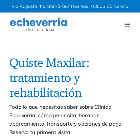
Saltar
Via Augusta, 118, Sarrià-Sant Gervasi, 08006 Barcelona
al
contenido
Togg
Navi
Tratamientos
La clínica
Quiste Maxilar:
tratamiento y
Equipo
rehabilitación
Blog
Todo lo que necesitas saber sobre Clínica
Echeverría: cómo pedir cita, horarios,
Contacto
aparcamiento, transporte y opciones de pago.
Reserva tu primera visita.
932 12 47 96