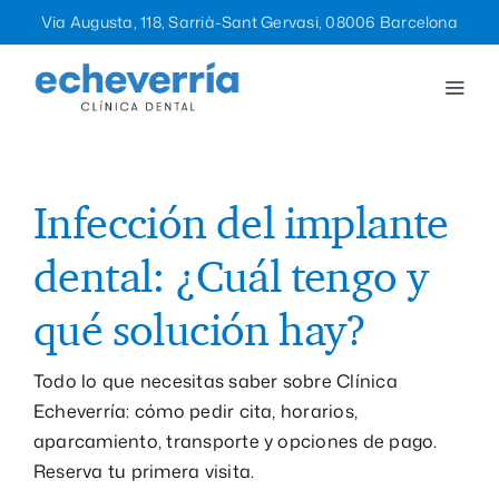
Saltar
Via Augusta, 118, Sarrià-Sant Gervasi, 08006 Barcelona
al
contenido
Togg
Navi
Tratamientos
La clínica
Infección del implante
dental: ¿Cuál tengo y
Equipo
qué solución hay?
Blog
Todo lo que necesitas saber sobre Clínica
Echeverría: cómo pedir cita, horarios,
Contacto
aparcamiento, transporte y opciones de pago.
Reserva tu primera visita.
932 12 47 96