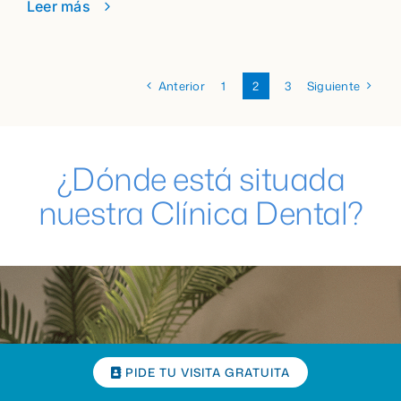
Leer más
Anterior
1
2
3
Siguiente
¿Dónde está situada
nuestra Clínica Dental?
Llámanos
PIDE TU VISITA GRATUITA