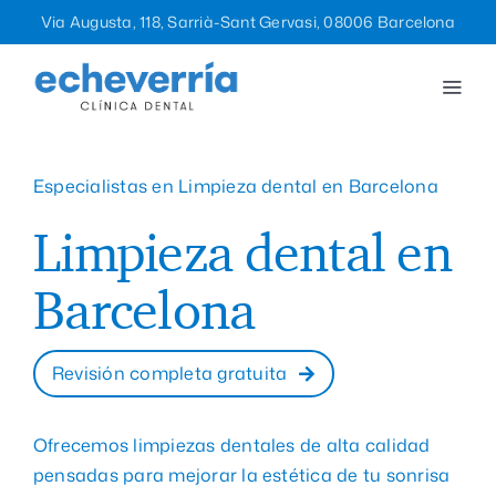
Saltar
Via Augusta, 118, Sarrià-Sant Gervasi, 08006 Barcelona
al
contenido
Togg
Navi
Tratamientos
Especialistas en Limpieza dental en Barcelona
La clínica
Limpieza dental en
Equipo
Barcelona
Blog
Revisión completa gratuita
Contacto
Ofrecemos limpiezas dentales de alta calidad
pensadas para mejorar la estética de tu sonrisa
932 12 47 96